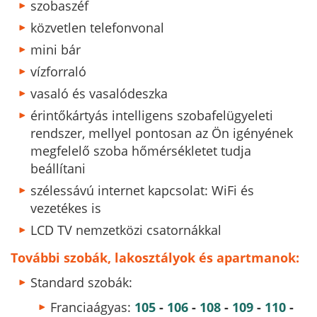
szobaszéf
közvetlen telefonvonal
mini bár
vízforraló
vasaló és vasalódeszka
érintőkártyás intelligens szobafelügyeleti
rendszer, mellyel pontosan az Ön igényének
megfelelő szoba hőmérsékletet tudja
beállítani
szélessávú internet kapcsolat: WiFi és
vezetékes is
LCD TV nemzetközi csatornákkal
További szobák, lakosztályok és apartmanok:
Standard szobák:
Franciaágyas:
105
-
106
-
108
-
109
-
110
-