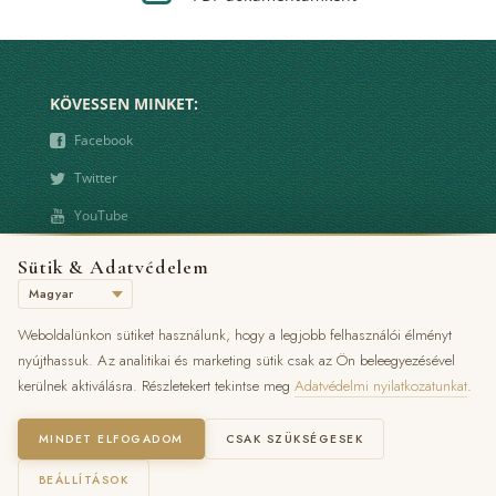
KÖVESSEN MINKET:
❾
Facebook
❿
Twitter
➋
YouTube
Sütik & Adatvédelem
KAPCSOLAT
°
8500 Pápa, Bástya u. 1.
Weboldalünkon sütiket használunk, hogy a legjobb felhasználói élményt
Ď
+36 89 512 200
nyújthassuk. Az analitikai és marketing sütik csak az Ön beleegyezésével
kerülnek aktiválásra. Részletekert tekintse meg
Adatvédelmi nyilatkozatunkat
.
❔
+36 30 467 9395
À
E-mail: info@villaclassica.hu
MINDET ELFOGADOM
CSAK SZÜKSÉGESEK
Ј
www.classicahotel.hu
BEÁLLÍTÁSOK