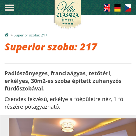
°
>
Superior szoba: 217
Superior szoba: 217
Padlószőnyeges, franciaágyas, tetőtéri,
erkélyes, 30m2-es szoba épített zuhanyzós
fürdőszobával.
Csendes fekvésű, erkélye a főépületre néz, 1 fő
részére pótágyazható.