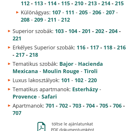
112
-
113
-
114
-
115
-
210
-
213
-
214
-
215
Különágyas:
107
-
111
-
205
-
206
-
207
-
208
-
209
-
211
-
212
Superior szobák:
103
-
104
-
201
-
202
-
204
-
221
Erkélyes Superior szobák:
116
-
117
-
118
-
216
-
217
-
218
Tematikus szobák:
Bajor
-
Hacienda
Mexicana
-
Moulin Rouge
-
Tiroli
Luxus lakosztályok:
101
-
102
-
220
Tematikus apartmanok:
Esterházy
-
Provence
-
Safari
Apartmanok:
701
-
702
-
703
-
704
-
705
-
706
-
707
Ж
töltse le ajánlatunkat
PDF dokumentumként