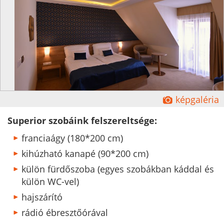
Ĕ
képgaléria
Superior szobáink felszereltsége:
franciaágy (180*200 cm)
kihúzható kanapé (90*200 cm)
külön fürdőszoba (egyes szobákban káddal és
külön WC-vel)
hajszárító
rádió ébresztőórával