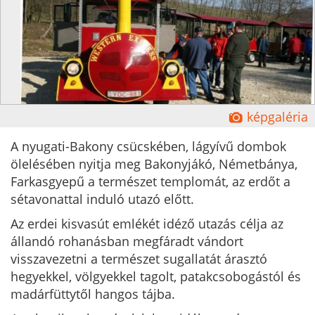
Ĕ
képgaléria
A nyugati-Bakony csücskében, lágyívű dombok
ölelésében nyitja meg Bakonyjákó, Németbánya,
Farkasgyepű a természet templomát, az erdőt a
sétavonattal induló utazó előtt.
Az erdei kisvasút emlékét idéző utazás célja az
állandó rohanásban megfáradt vándort
visszavezetni a természet sugallatát árasztó
hegyekkel, völgyekkel tagolt, patakcsobogástól és
madárfüttytől hangos tájba.