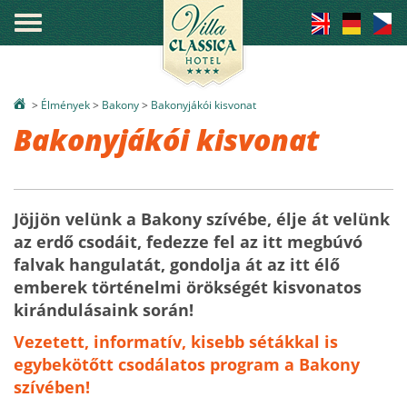
°
>
Élmények
>
Bakony
>
Bakonyjákói kisvonat
Bakonyjákói kisvonat
Jöjjön velünk a Bakony szívébe, élje át velünk
az erdő csodáit, fedezze fel az itt megbúvó
falvak hangulatát, gondolja át az itt élő
emberek történelmi örökségét kisvonatos
kirándulásaink során!
Vezetett, informatív, kisebb sétákkal is
egybekötőtt csodálatos program a Bakony
szívében!