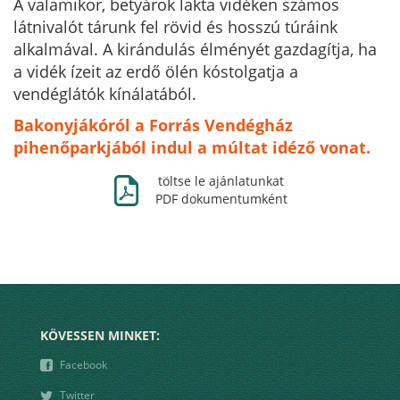
A valamikor, betyárok lakta vidéken számos
látnivalót tárunk fel rövid és hosszú túráink
alkalmával. A kirándulás élményét gazdagítja, ha
a vidék ízeit az erdő ölén kóstolgatja a
vendéglátók kínálatából.
Bakonyjákóról a Forrás Vendégház
pihenőparkjából indul a múltat idéző vonat.
Ж
töltse le ajánlatunkat
PDF dokumentumként
KÖVESSEN MINKET:
❾
Facebook
❿
Twitter