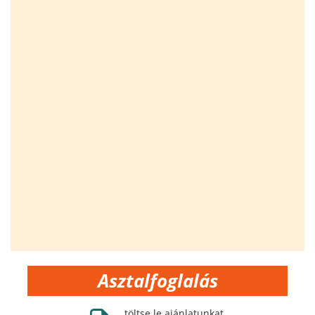
Asztalfoglalás
töltse le ajánlatunkat