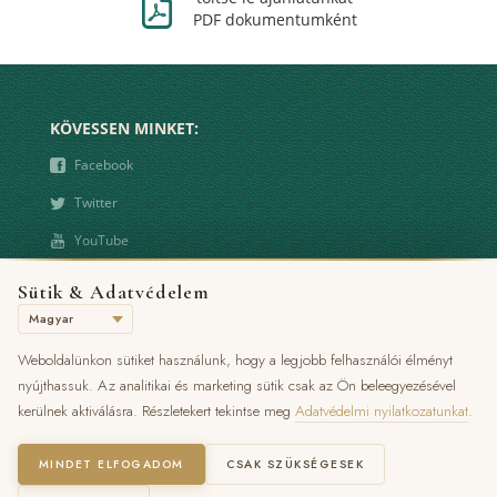
Ж
PDF dokumentumként
KÖVESSEN MINKET:
❾
Facebook
❿
Twitter
➋
YouTube
Sütik & Adatvédelem
KAPCSOLAT
°
8500 Pápa, Bástya u. 1.
Weboldalünkon sütiket használunk, hogy a legjobb felhasználói élményt
Ď
+36 89 512 200
nyújthassuk. Az analitikai és marketing sütik csak az Ön beleegyezésével
kerülnek aktiválásra. Részletekert tekintse meg
Adatvédelmi nyilatkozatunkat
.
❔
+36 30 467 9395
À
E-mail: info@villaclassica.hu
MINDET ELFOGADOM
CSAK SZÜKSÉGESEK
Ј
www.classicahotel.hu