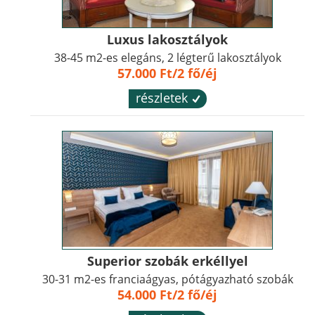
Luxus lakosztályok
38-45 m2-es elegáns, 2 légterű lakosztályok
57.000 Ft/2 fő/éj
részletek
´
Superior szobák erkéllyel
30-31 m2-es franciaágyas, pótágyazható szobák
54.000 Ft/2 fő/éj