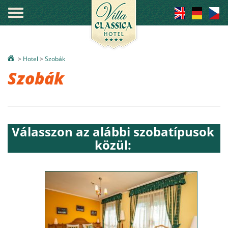
°
>
Hotel
>
Szobák
Szobák
Válasszon az alábbi szobatípusok
közül: