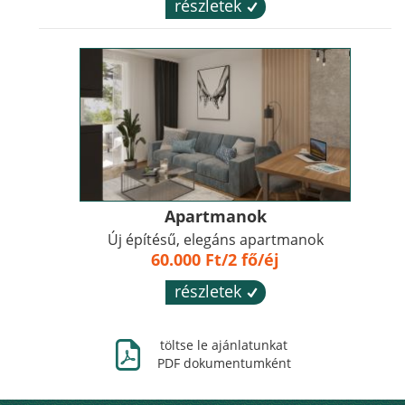
részletek
´
Apartmanok
Új építésű, elegáns apartmanok
60.000 Ft/2 fő/éj
részletek
´
Ж
töltse le ajánlatunkat
PDF dokumentumként