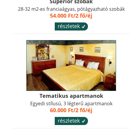
Superior szobák
28-32 m2-es franciaágyas, pótágyazható szobák
54.000 Ft/2 fő/éj
részletek
´
Tematikus apartmanok
Egyedi stílusú, 3 légterű apartmanok
60.000 Ft/2 fő/éj
részletek
´