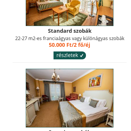
Standard szobák
22-27 m2-es franciaágyas vagy különágyas szobák
50.000 Ft/2 fő/éj
részletek
´