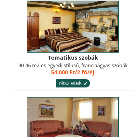
Tematikus szobák
30-46 m2-es egyedi stílusú, franciaágyas szobák
54.000 Ft/2 fő/éj
részletek
´