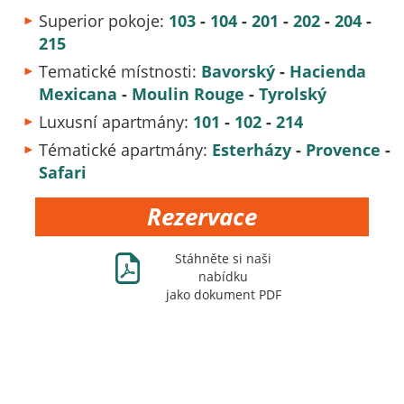
Superior pokoje:
103
-
104
-
201
-
202
-
204
-
215
Tematické místnosti:
Bavorsk
ý
-
Hacienda
Mexicana
-
Moulin Rouge
-
Tyrolsk
ý
Luxusní apartmány:
101
-
102
-
214
Tématické apartmány:
Esterházy
-
Provence
-
Safari
Rezervace
Ж
Stáhněte si naši
nabídku
jako dokument PDF