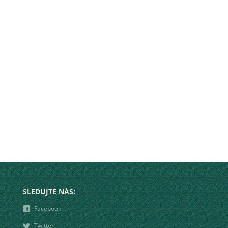
SLEDUJTE NÁS:
❾
Facebook
❿
Twitter