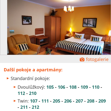
Ĕ
fotogalerie
Další pokoje a apartmány:
Standardní pokoje:
Dvoulůžkový:
105
-
106
-
108
-
109
-
110
-
112
-
210
Twin:
107
-
111
-
205
-
206
-
207
-
208
-
209
-
211
-
212