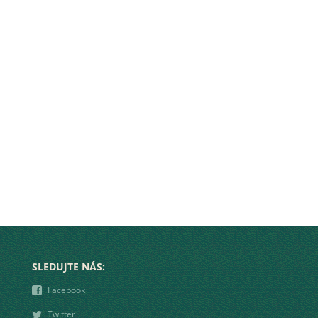
SLEDUJTE NÁS:
❾
Facebook
❿
Twitter