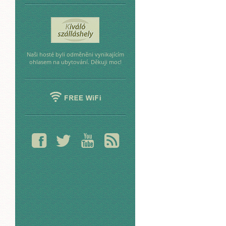
Naši hosté byli odměněni vynikajícím
ohlasem na ubytování. Děkuji moc!
❾
❿
➋
✋