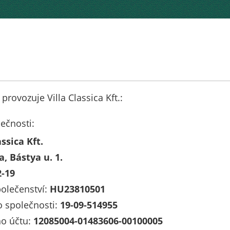
 provozuje Villa Classica Kft.:
ečnosti:
assica Kft.
, Bástya u. 1.
2-19
polečenství:
HU23810501
lo společnosti:
19-09-514955
ho účtu:
12085004-01483606-00100005