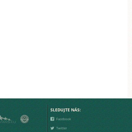
SLEDUJTE NÁS:
❾
Facebook
❿
Twitter