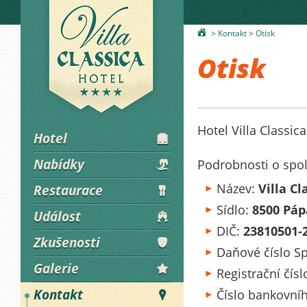
°
>
Kontakt
>
Otisk
Otisk
Hotel Villa Classica
Hotel
Ú
Nabídky
â
Podrobnosti o spol
Název:
Villa Cl
Restaurace
Þ
Sídlo:
8500 Pápa
Událost
Ґ
DIČ:
23810501-
Zkušenosti
ҟ
Daňové číslo S
Galerie
¯
Registrační čís
Kontakt
ԗ
Číslo bankovní