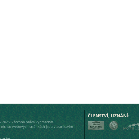
ČLENSTVÍ, UZNÁNÍ::
* - 2025: Všechna práva vyhrazena!
a těchto webových stránkách jsou vlastnictvím
systém