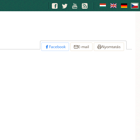
❾
❿
➋
✋
Facebook
E-mail
Nyomtatás