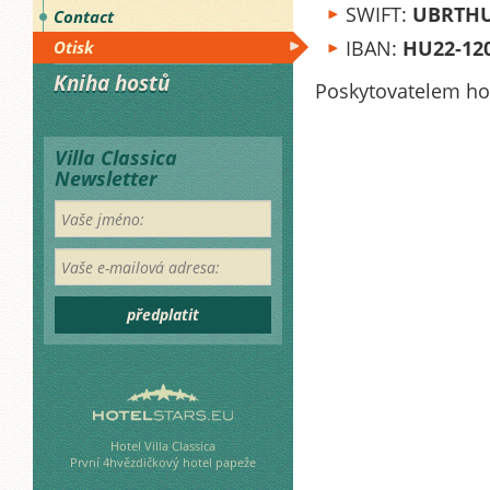
SWIFT:
UBRTH
Contact
IBAN:
HU22-120
Otisk
Դ
Kniha hostů
Poskytovatelem ho
Villa Classica
Newsletter
Vaše
jméno:
Vaše
e-
mailová
adresa:
předplatit
Hotel Villa Classica
První 4hvězdičkový hotel papeže