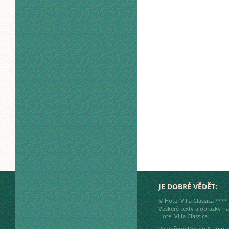
JE DOBRÉ VĚDĚT:
© Hotel Villa Classica ***
Veškeré texty a obrázky n
Hotel Villa Classica.
Vytvořeno
Design & amp; 