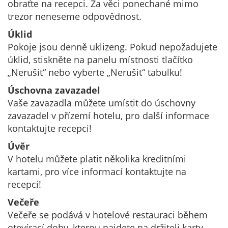
obraťte na recepci. Za věci ponechané mimo
trezor neneseme odpovědnost.
Úklid
Pokoje jsou denně uklizeng. Pokud nepožadujete
úklid, stiskněte na panelu místnosti tlačítko
„Nerušit“ nebo vyberte „Nerušit“ tabulku!
Úschovna zavazadel
Vaše zavazadla můžete umístit do úschovny
zavazadel v přízemí hotelu, pro další informace
kontaktujte recepci!
Úvěr
V hotelu můžete platit několika kreditními
kartami, pro více informací kontaktujte na
recepci!
Večeře
Večeře se podává v hotelové restauraci během
otevírací doby, kterou najdete na držiteli karty