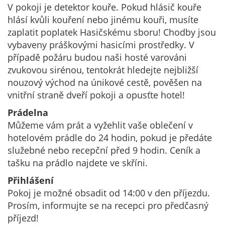
V pokoji je detektor kouře. Pokud hlásič kouře
hlásí kvůli kouření nebo jinému kouři, musíte
zaplatit poplatek Hasičskému sboru! Chodby jsou
vybaveny práškovými hasicími prostředky. V
případě požáru budou naši hosté varováni
zvukovou sirénou, tentokrát hledejte nejbližší
nouzový východ na únikové cestě, pověšen na
vnitřní straně dveří pokoji a opusťte hotel!
Prádelna
Můžeme vám prát a vyžehlit vaše oblečení v
hotelovém prádle do 24 hodin, pokud je předáte
služebné nebo recepční před 9 hodin. Ceník a
tašku na prádlo najdete ve skříni.
Přihlášení
Pokoj je možné obsadit od 14:00 v den příjezdu.
Prosím, informujte se na recepci pro předčasný
příjezd!