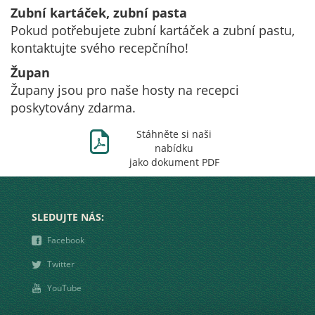
Zubní kartáček, zubní pasta
Pokud potřebujete zubní kartáček a zubní pastu,
kontaktujte svého recepčního!
Župan
Župany jsou pro naše hosty na recepci
poskytovány zdarma.
Ж
Stáhněte si naši
nabídku
jako dokument PDF
SLEDUJTE NÁS:
❾
Facebook
❿
Twitter
➋
YouTube