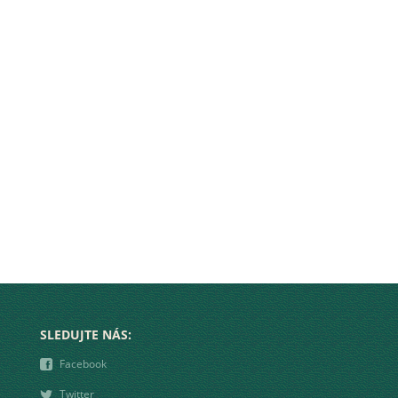
SLEDUJTE NÁS:
❾
Facebook
❿
Twitter