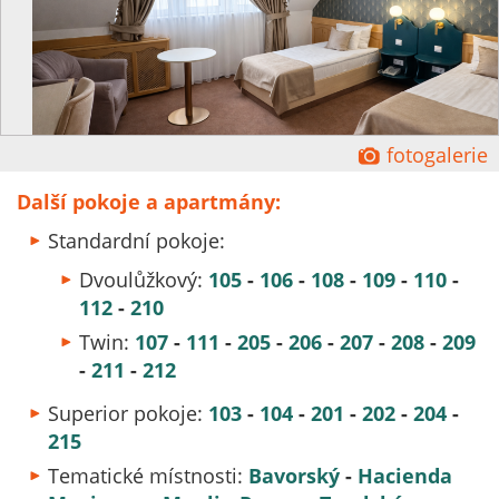
Ĕ
fotogalerie
Další pokoje a apartmány:
Standardní pokoje:
Dvoulůžkový:
105
-
106
-
108
-
109
-
110
-
112
-
210
Twin:
107
-
111
-
205
-
206
-
207
-
208
-
209
-
211
-
212
Superior pokoje:
103
-
104
-
201
-
202
-
204
-
215
Tematické místnosti:
Bavorsk
ý
-
Hacienda