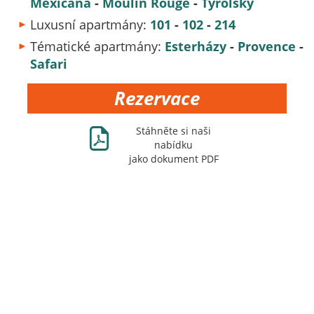
Mexicana
-
Moulin Rouge
-
Tyrolsk
ý
Luxusní apartmány:
101
-
102
-
214
Tématické apartmány:
Esterházy
-
Provence
-
Safari
Rezervace
Ж
Stáhněte si naši
nabídku
jako dokument PDF