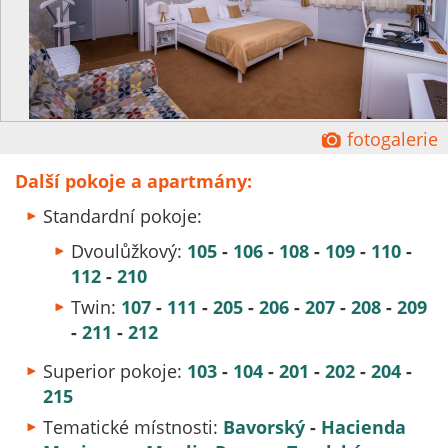
Ĕ
fotogalerie
Další pokoje a apartmány:
Standardní pokoje:
Dvoulůžkový:
105
-
106
-
108
-
109
-
110
-
112
-
210
Twin:
107
-
111
-
205
-
206
-
207
-
208
-
209
-
211
-
212
Superior pokoje:
103
-
104
-
201
-
202
-
204
-
215
Tematické místnosti:
Bavorsk
ý
-
Hacienda