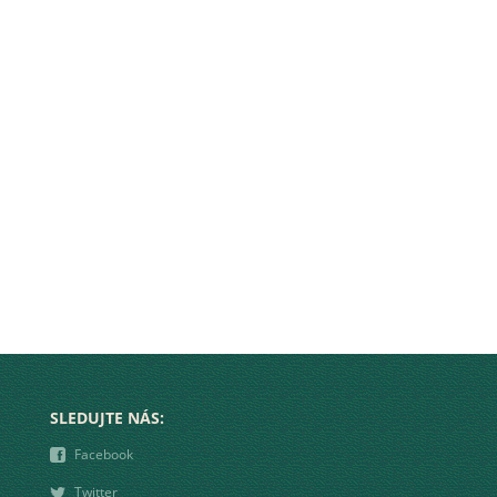
SLEDUJTE NÁS:
❾
Facebook
❿
Twitter