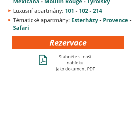
Mexicana
-
Moulin Rouge
-
Tyrolsk
ý
Luxusní apartmány:
101
-
102
-
214
Tématické apartmány:
Esterházy
-
Provence
-
Safari
Rezervace
Ж
Stáhněte si naši
nabídku
jako dokument PDF