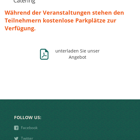
Catering
Während der Veranstaltungen stehen den
Teilnehmern kostenlose Parkplätze zur
Verfügung.
Ж
unterladen Sie unser
Angebot
FOLLOW US:
❾
Facebook
❿
Twitter